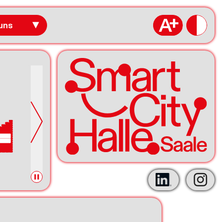
uns
▼