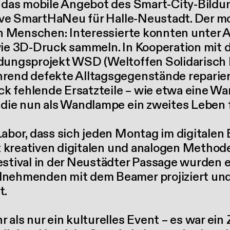
, das mobile Angebot des Smart-City-Bild
ative SmartHaNeu für Halle-Neustadt. Der 
den Menschen: Interessierte konnten unter 
wie 3D-Druck sammeln. In Kooperation mit 
dungsprojekt WSD (Weltoffen Solidarisch 
rend defekte Alltagsgegenstände reparier
 fehlende Ersatzteile – wie etwa eine Wa
 die nun als Wandlampe ein zweites Leben 
Labor, dass sich jeden Montag im digitalen
it kreativen digitalen und analogen Method
estival in der Neustädter Passage wurden 
nehmenden mit dem Beamer projiziert und 
t.
als nur ein kulturelles Event – es war ein Z