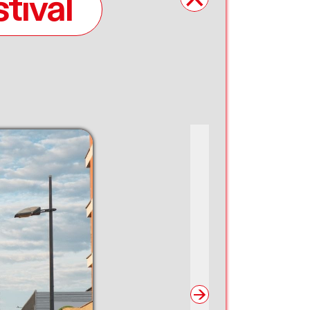
tival
→