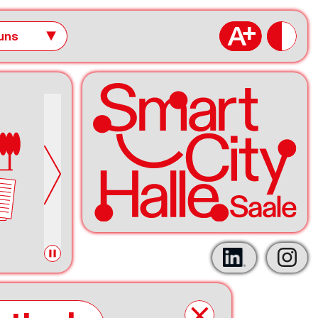
uns
▼