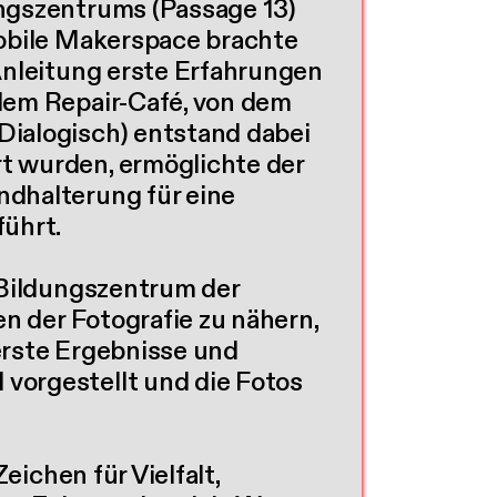
ungszentrums (Passage 13)
mobile Makerspace brachte
Anleitung erste Erfahrungen
dem Repair-Café, von dem
Dialogisch) entstand dabei
t wurden, ermöglichte der
ndhalterung für eine
führt.
 Bildungszentrum der
en der Fotografie zu nähern,
erste Ergebnisse und
vorgestellt und die Fotos
eichen für Vielfalt,