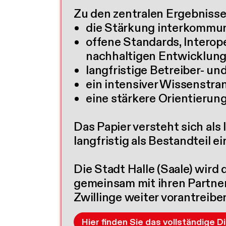
Zu den zentralen Ergebniss
die Stärkung interkommu
offene Standards, Interop
nachhaltigen Entwicklung
langfristige Betreiber- un
ein intensiver Wissenstra
eine stärkere Orientieru
Das Papier versteht sich als 
langfristig als Bestandteil 
Die Stadt Halle (Saale) wir
gemeinsam mit ihren Partner
Zwillinge weiter vorantreibe
Hier finden Sie das vollständige D