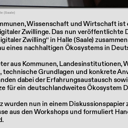
le (Saale)
munen, Wissenschaft und Wirtschaft ist 
gitaler Zwillinge. Das nun veröffentlichte 
gitaler Zwilling“ in Halle (Saale) zusammen
u eines nachhaltigen Ökosystems in Deut
eter aus Kommunen, Landesinstitutionen, 
n, technische Grundlagen und konkrete Anw
tanden dabei der Erfahrungsaustausch sow
 für ein deutschlandweites Ökosystem Digi
nz wurden nun in einem Diskussionspapier
sse aus den Workshops und formuliert Ha
d.