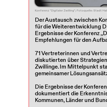
Konferenz "Digitaler Zwilling"; Fotoquelle: Stadt Hal
Der Austausch zwischen Kom
für die Weiterentwicklung Di
Ergebnisse der Konferenz „Di
Empfehlungen für den Aufba
71 Vertreterinnen und Vertr
diskutierten über Strategie
Zwillinge. Im Mittelpunkt s
gemeinsamer Lösungsansätze
Die Ergebnisse der Konfere
dokumentiert die Erkenntni
Kommunen, Länder und Bun