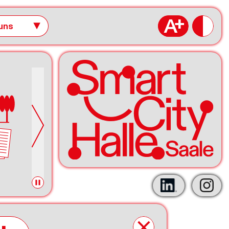
uns
▼