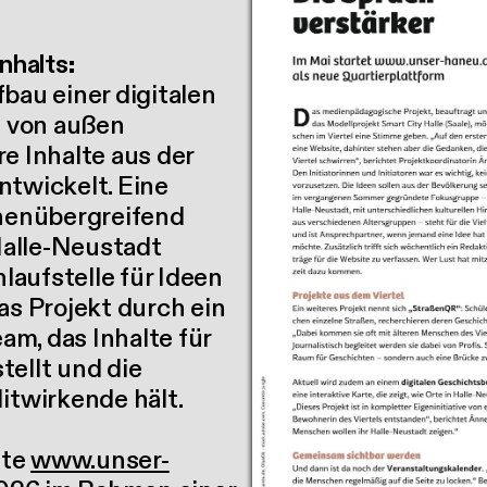
halts:
bau einer digitalen
t von außen
e Inhalte aus der
ntwickelt. Eine
onenübergreifend
alle-Neustadt
nlaufstelle für Ideen
as Projekt durch ein
m, das Inhalte für
tellt und die
itwirkende hält.
ite
www.unser-