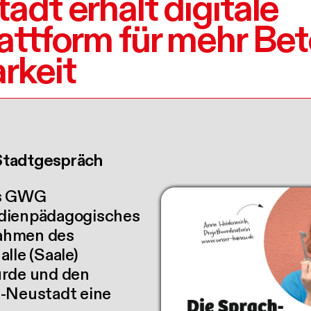
adt erhält digitale
attform für mehr Bet
rkeit
Stadtgespräch
es GWG
edienpädagogisches
Rahmen des
lle (Saale)
urde und den
e-Neustadt eine