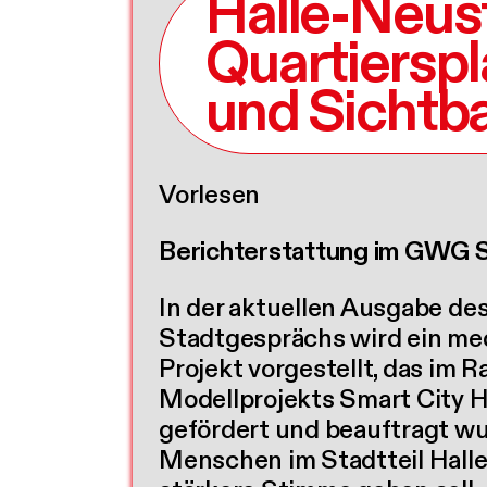
Halle-Neust
Quartierspl
und Sichtba
Vorlesen
Berichterstattung im GWG 
In der aktuellen Ausgabe d
Stadtgesprächs wird ein m
Projekt vorgestellt, das im 
Modellprojekts Smart City Ha
gefördert und beauftragt w
Menschen im Stadtteil Hall