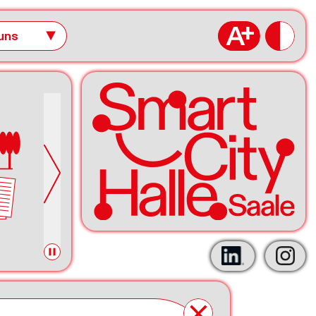
uns
▼