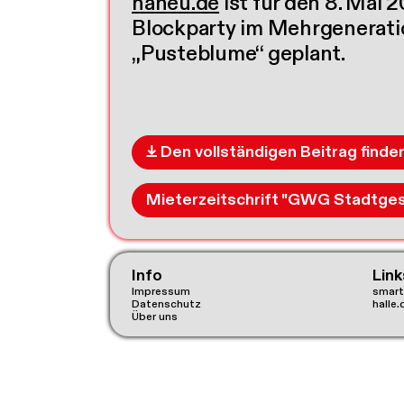
haneu.de
ist für den 8. Mai
Blockparty im Mehrgenerat
„Pusteblume“ geplant.
Mieterzeitschrift "GWG Stadtge
Info
Link
Impressum
smart
Datenschutz
halle.
Über uns