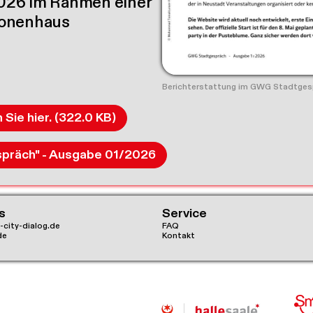
 2026 im Rahmen einer
ionenhaus
Berichterstattung im GWG Stadtges
 Den vollständigen Beitrag finden Sie hier. (322.0 KB)
spräch" - Ausgabe 01/2026
s
Service
-city-dialog.de
FAQ
de
Kontakt